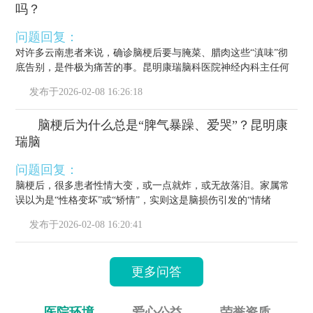
吗？
问题回复：
对许多云南患者来说，确诊脑梗后要与腌菜、腊肉这些“滇味”彻
底告别，是件极为痛苦的事。昆明康瑞脑科医院神经内科主任何
栋源医...
发布于
2026-02-08 16:26:18
脑梗后为什么总是“脾气暴躁、爱哭”？昆明康
瑞脑
问题回复：
脑梗后，很多患者性情大变，或一点就炸，或无故落泪。家属常
误以为是“性格变坏”或“矫情”，实则这是脑损伤引发的“情绪
梗”，...
发布于
2026-02-08 16:20:41
更多问答
医院环境
爱心公益
荣誉资质