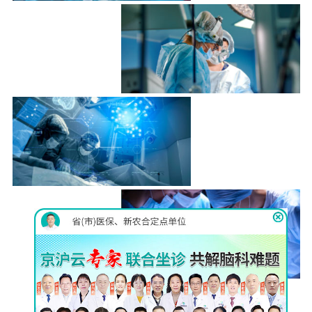
伊里扎洛夫
（llizarov）技术
详情
脑立体定
向仪
详情
巴氏MVD
显微分离术
详情
查看更多