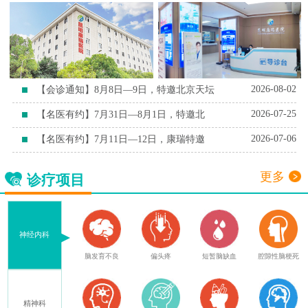
2026-08-02
【会诊通知】8月8日—9日，特邀北京天坛
2026-07-25
【名医有约】7月31日—8月1日，特邀北
2026-07-06
【名医有约】7月11日—12日，康瑞特邀
更多
诊疗项目
神经内科
症
脑外伤后遗症
脑发育不良
偏头疼
短暂脑缺血
腔隙性脑梗死
精神科