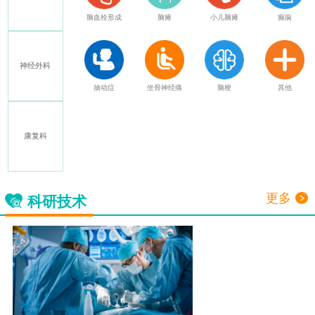
特发性震颤
脑血栓形成
脑瘫
小儿脑瘫
癫痫
神经外科
多发性硬化
抽动症
坐骨神经痛
脑梗
其他
康复科
三叉神经痛
更多
科研技术
脑起搏器
（DBS）
详情