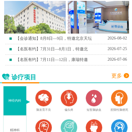
2026-08-02
【会诊通知】8月8日—9日，特邀北京天坛
2026-07-25
【名医有约】7月31日—8月1日，特邀北
2026-07-06
【名医有约】7月11日—12日，康瑞特邀
更多
诊疗项目
神经内科
症
脑外伤后遗症
脑发育不良
偏头疼
短暂脑缺血
腔隙性脑梗死
精神科