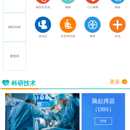
特发性震颤
脑血栓形成
脑瘫
小儿脑瘫
癫痫
神经外科
多发性硬化
抽动症
坐骨神经痛
脑梗
其他
康复科
三叉神经痛
更多
科研技术
脑起搏器
（DBS）
详情