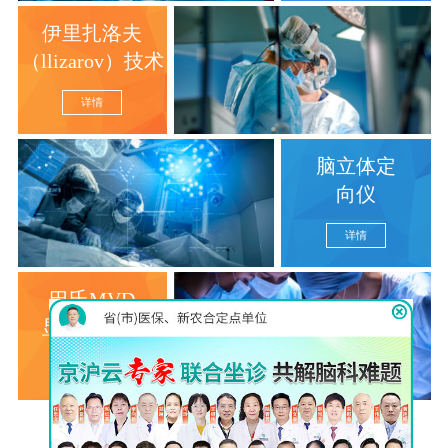
伊里扎洛夫
（llizarov）技术
详情
脑立体定
向仪
详情
巴氏MVD
显微分离术
详情
查看更多