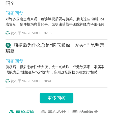
吗？
问题回复：
对许多云南患者来说，确诊脑梗后要与腌菜、腊肉这些“滇味”彻
底告别，是件极为痛苦的事。昆明康瑞脑科医院神经内科主任何
栋源医...
发布于
2026-02-08 16:26:18
脑梗后为什么总是“脾气暴躁、爱哭”？昆明康
瑞脑
问题回复：
脑梗后，很多患者性情大变，或一点就炸，或无故落泪。家属常
误以为是“性格变坏”或“矫情”，实则这是脑损伤引发的“情绪
梗”，...
发布于
2026-02-08 16:20:41
更多问答
医院环境
爱心公益
荣誉资质