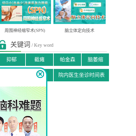
周围神经缩窄术(SPN)
脑立体定向技术
关键词
/ Key word
抑郁
截瘫
帕金森
脑萎缩
贫困患者援助申请
院内医生坐诊时间表