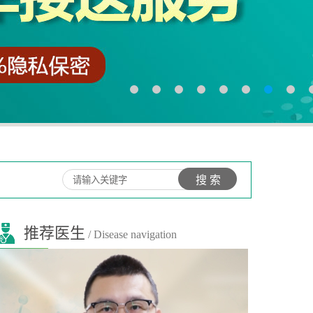
推荐医生
/ Disease navigation