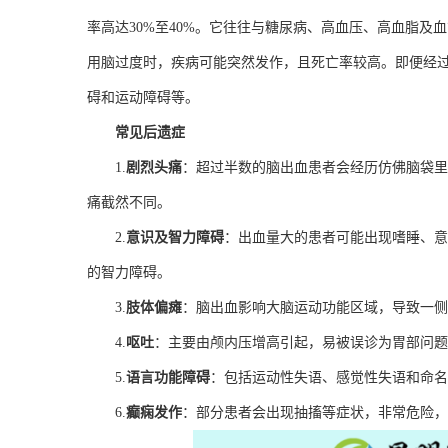
率高达30%至40%。它往往与糖尿病、高血压、高血脂
用脑过度时，疾病可能突然发作，且死亡率较高。即便经
碍和运动障碍等。
常见后遗症
1.
剧烈头痛
：超过半数的脑出血患者会经历仿佛脑袋里
痛截然不同。
2.
意识及智力障碍
：出血量大的患者可能出现嗜睡、意
的智力障碍。
3.
肢体偏瘫
：脑出血影响大脑运动功能区域，导致一侧
4.
呕吐
：主要由颅内压增高引起，易被误诊为胃部问题
5.
语言功能障碍
：包括运动性失语、感觉性失语和命名
6.
癫痫发作
：部分患者会出现抽搐等症状，非常危险，