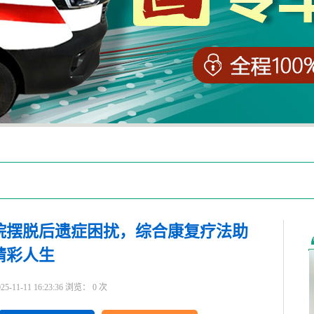
院摆脱后遗症困扰，综合康复疗法助
精彩人生
1-11 16:23:36 浏览：
0
次