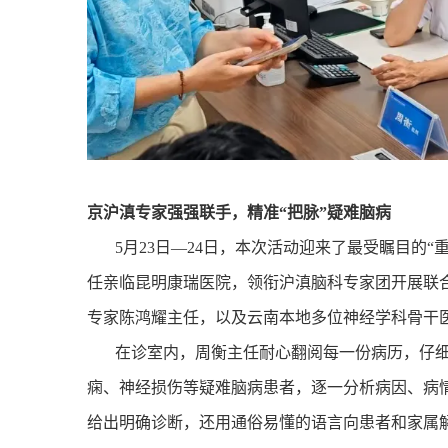
京沪滇专家强强联手，精准“把脉”疑难脑病
5
月
23
日
—24
日，本次活动迎来了最受瞩目的
“
任亲临昆明康瑞医院，领衔沪滇脑科专家团开展联
专家陈鸿耀主任，以及云南本地多位神经学科骨干
在诊室内，周衡主任耐心翻阅每一份病历，仔
痫、神经损伤等疑难脑病患者，逐一分析病因、病
给出明确诊断，还用通俗易懂的语言向患者和家属解