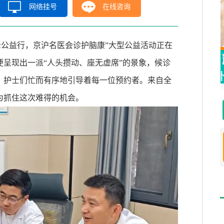
网络挂号
在线咨询
老公益行，京沪名医会诊护脑康
”
大型公益活动正在
便呈现出一派
“
人头攒动、座无虚席
”
的景象，候诊
，护士们忙而有序地引导着每一位预约者。来自全
为抓住这次难得的机会。