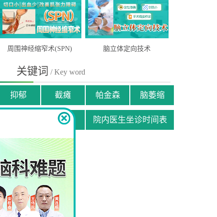
周围神经缩窄术(SPN)
脑立体定向技术
关键词
/ Key word
抑郁
截瘫
帕金森
脑萎缩
贫困患者援助申请
院内医生坐诊时间表