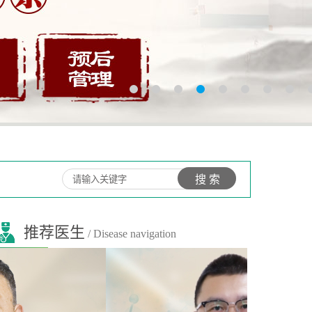
推荐医生
/ Disease navigation