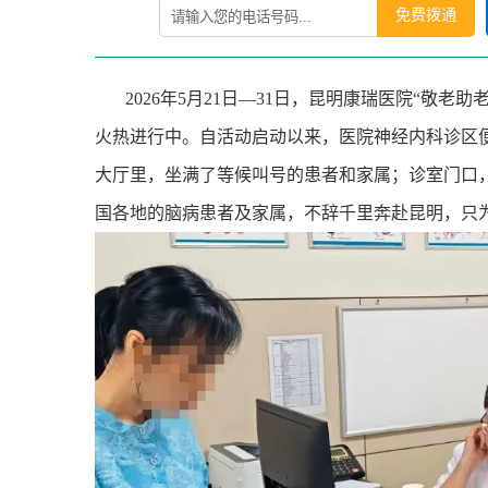
免费拨通
2026
年
5
月
21
日
—31
日，昆明康瑞医院
“
敬老助
火热进行中。自活动启动以来，医院神经内科诊区
大厅里，坐满了等候叫号的患者和家属；诊室门口
国各地的脑病患者及家属，不辞千里奔赴昆明，只