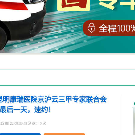
昆明康瑞医院京沪云三甲专家联合会
最后一天，速约！​
8-22 09:36:48 浏览：
0
次