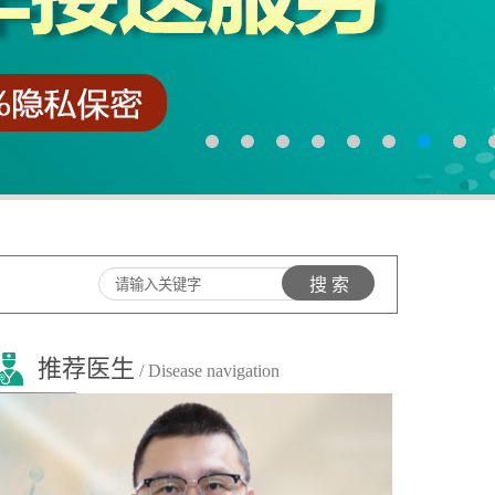
推荐医生
/ Disease navigation