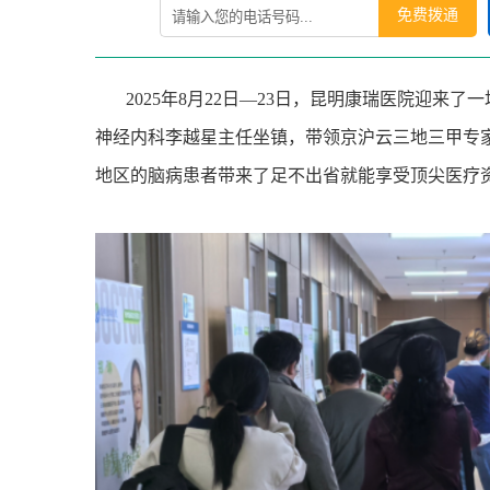
免费拨通
2025
年
8
月
22
日
—23
日，昆明康瑞医院迎来了一
神经内科李越星主任坐镇，带领京沪云三地三甲专
地区的脑病患者带来了足不出省就能享受顶尖医疗