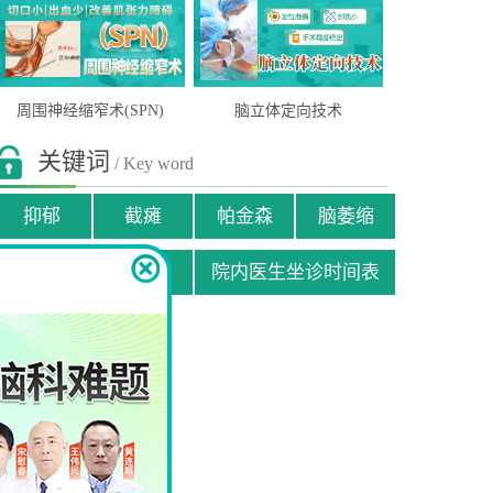
周围神经缩窄术(SPN)
脑立体定向技术
关键词
/ Key word
抑郁
截瘫
帕金森
脑萎缩
贫困患者援助申请
院内医生坐诊时间表