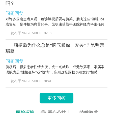
吗？
问题回复：
对许多云南患者来说，确诊脑梗后要与腌菜、腊肉这些“滇味”彻
底告别，是件极为痛苦的事。昆明康瑞脑科医院神经内科主任何
栋源医...
发布于
2026-02-08 16:26:18
脑梗后为什么总是“脾气暴躁、爱哭”？昆明康
瑞脑
问题回复：
脑梗后，很多患者性情大变，或一点就炸，或无故落泪。家属常
误以为是“性格变坏”或“矫情”，实则这是脑损伤引发的“情绪
梗”，...
发布于
2026-02-08 16:20:41
更多问答
医院环境
爱心公益
荣誉资质