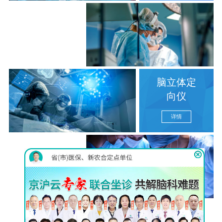
伊里扎洛夫
（llizarov）技术
详情
脑立体定
向仪
详情
巴氏MVD
显微分离术
详情
查看更多