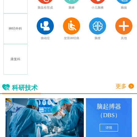
特发性震颤
脑血栓形成
脑瘫
小儿脑瘫
癫痫
神经外科
多发性硬化
抽动症
坐骨神经痛
脑梗
其他
康复科
三叉神经痛
更多
科研技术
脑起搏器
（DBS）
详情