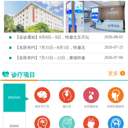
2026-08-02
【会诊通知】8月8日—9日，特邀北京天坛
2026-07-25
【名医有约】7月31日—8月1日，特邀北
2026-07-06
【名医有约】7月11日—12日，康瑞特邀
更多
诊疗项目
神经内科
症
脑外伤后遗症
脑发育不良
偏头疼
短暂脑缺血
腔隙性脑梗死
精神科