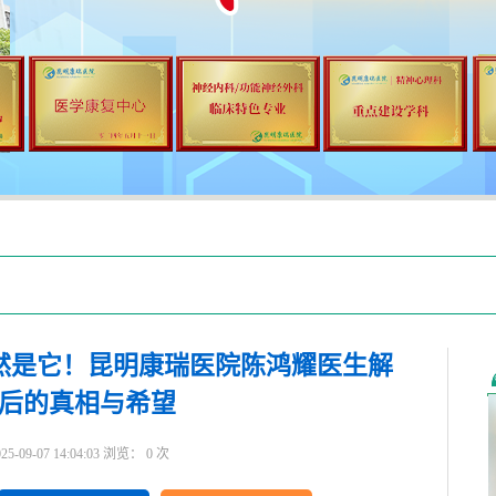
然是它！昆明康瑞医院陈鸿耀医生解
后的真相与希望
9-07 14:04:03 浏览：
0
次