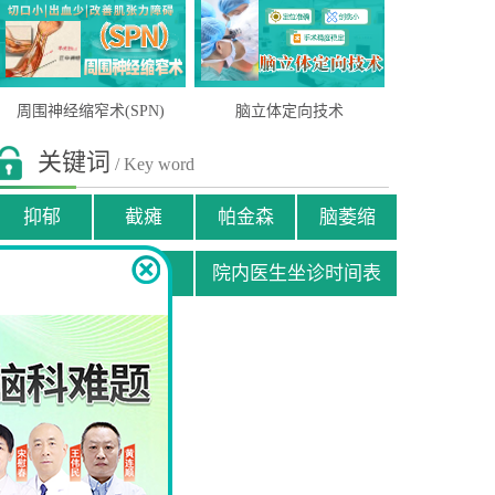
周围神经缩窄术(SPN)
脑立体定向技术
关键词
/ Key word
抑郁
截瘫
帕金森
脑萎缩
贫困患者援助申请
院内医生坐诊时间表