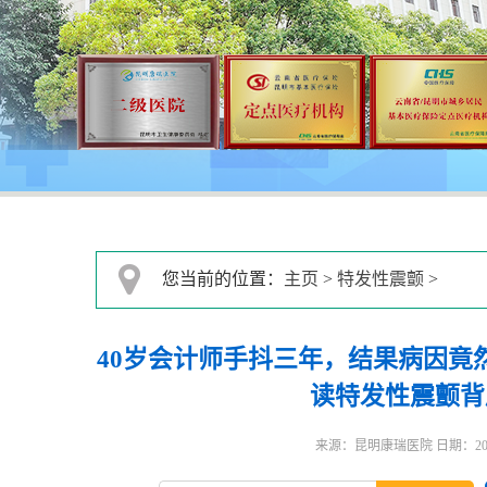
您当前的位置：
主页
>
特发性震颤
>
40岁会计师手抖三年，结果病因竟
读特发性震颤背
来源：昆明康瑞医院 日期：2025-0