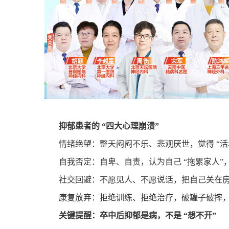
抑郁患者的
“
四大心理崩溃
”
情绪绝望：整天闷闷不乐、悲观厌世，觉得
“
活
自我否定：自卑、自责，认为自己
“
拖累家人
”
社交回避：不愿见人、不愿说话，把自己关在
康复放弃：拒绝训练、拒绝治疗，破罐子破摔
关键提醒：卒中后抑郁是病，不是
“
想不开
”