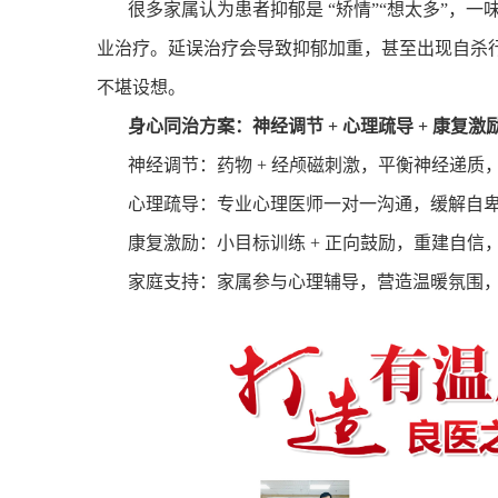
很多家属认为患者抑郁是
“
矫情
”“
想太多
”
，一
业治疗。延误治疗会导致抑郁加重，甚至出现自杀
不堪设想。
身心同治方案：神经调节
+
心理疏导
+
康复激
神经调节：药物
+
经颅磁刺激，平衡神经递质
心理疏导：专业心理医师一对一沟通，缓解自
康复激励：小目标训练
+
正向鼓励，重建自信
家庭支持：家属参与心理辅导，营造温暖氛围