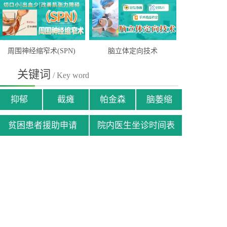
周围神经缩窄术(SPN)
脑立体定向技术
关键词
/ Key word
抑郁
截瘫
帕金森
脑萎缩
贫困患者援助申请
院内医生坐诊时间表