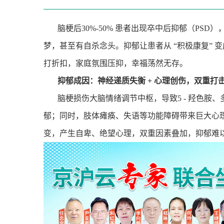
脑梗后
30%-50%
患者出现卒中后抑郁（
PSD
）
梦，甚至有自杀念头。抑郁让患者从
“
积极康复
”
变
打折扣，家庭氛围压抑，幸福荡然无存。
抑郁成因：神经递质失衡
+
心理创伤，双重打
脑梗损伤大脑情绪调节中枢，导致
5 -
羟色胺、
郁；同时，肢体瘫痪、失语等功能障碍带来巨大心
变，产生自卑、绝望心理，双重因素叠加，抑郁难