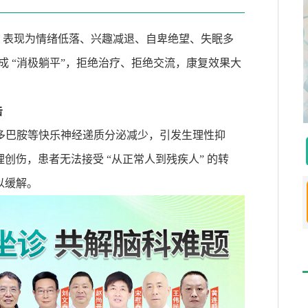
，表现为情绪低落、兴趣减退、自卑绝望、失眠多
成
“
消极躺平
”
，拒绝治疗、拒绝交流，康复效果大
击
多巴胺等快乐神经递质分泌减少，引发生理性抑
理创伤，患者无法接受
“
从正常人到残疾人
”
的转
以缓解。