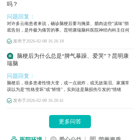
吗？
问题回复：
对许多云南患者来说，确诊脑梗后要与腌菜、腊肉这些“滇味”彻
底告别，是件极为痛苦的事。昆明康瑞脑科医院神经内科主任何
栋源医...
发布于
2026-02-08 16:26:18
脑梗后为什么总是“脾气暴躁、爱哭”？昆明康
瑞脑
问题回复：
脑梗后，很多患者性情大变，或一点就炸，或无故落泪。家属常
误以为是“性格变坏”或“矫情”，实则这是脑损伤引发的“情绪
梗”，...
发布于
2026-02-08 16:20:41
更多问答
医院环境
爱心公益
荣誉资质