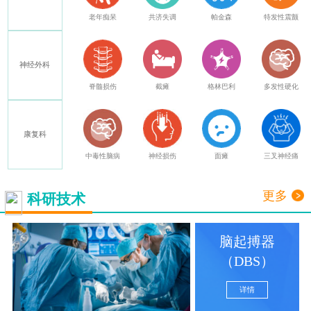
癫痫
老年痴呆
共济失调
帕金森
特发性震颤
神经外科
其他
脊髓损伤
截瘫
格林巴利
多发性硬化
康复科
中毒性脑病
神经损伤
面瘫
三叉神经痛
更多
科研技术
脑起搏器
（DBS）
详情