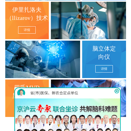
伊里扎洛夫
（llizarov）技术
详情
脑立体定
向仪
详情
巴氏MVD
显微分离术
详情
查看更多