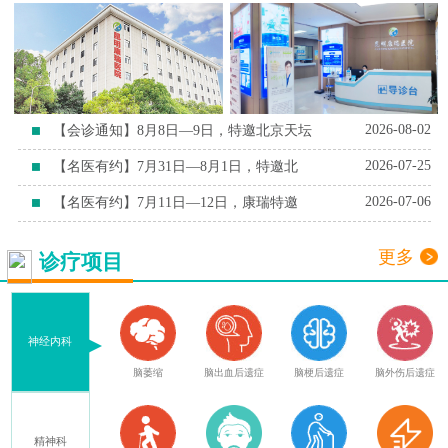
2026-08-02
【会诊通知】8月8日—9日，特邀北京天坛
2026-07-25
【名医有约】7月31日—8月1日，特邀北
2026-07-06
【名医有约】7月11日—12日，康瑞特邀
更多
诊疗项目
神经内科
血
腔隙性脑梗死
脑萎缩
脑出血后遗症
脑梗后遗症
脑外伤后遗症
精神科