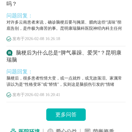
吗？
问题回复：
对许多云南患者来说，确诊脑梗后要与腌菜、腊肉这些“滇味”彻
底告别，是件极为痛苦的事。昆明康瑞脑科医院神经内科主任何
栋源医...
发布于
2026-02-08 16:26:18
脑梗后为什么总是“脾气暴躁、爱哭”？昆明康
瑞脑
问题回复：
脑梗后，很多患者性情大变，或一点就炸，或无故落泪。家属常
误以为是“性格变坏”或“矫情”，实则这是脑损伤引发的“情绪
梗”，...
发布于
2026-02-08 16:20:41
更多问答
医院环境
爱心公益
荣誉资质