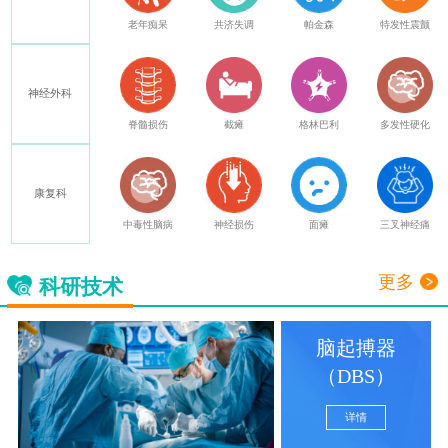
癫痫
老年痴呆
共济失调
帕金森
特发性震颤
神经外科
其他
脊髓损伤
截瘫
格林巴利
多发性硬化
康复科
中毒性脑病
神经损伤
面瘫
三叉神经痛
更多
科研技术
脑起搏器
（DBS）
详情