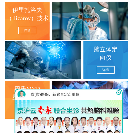
伊里扎洛夫
（llizarov）技术
详情
脑立体定
向仪
详情
巴氏MVD
显微分离术
详情
查看更多