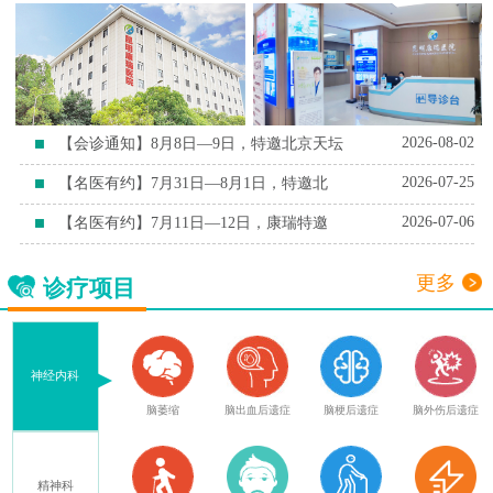
2026-08-02
【会诊通知】8月8日—9日，特邀北京天坛
2026-07-25
【名医有约】7月31日—8月1日，特邀北
2026-07-06
【名医有约】7月11日—12日，康瑞特邀
更多
诊疗项目
神经内科
血
腔隙性脑梗死
脑萎缩
脑出血后遗症
脑梗后遗症
脑外伤后遗症
精神科