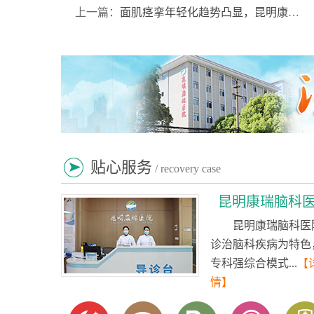
上一篇：
面肌痉挛年轻化趋势凸显，昆明康瑞医院：警惕！这些日常习惯正在悄悄诱发面抽
贴心服务
/ recovery case
昆明康瑞脑科
昆明康瑞脑科医
诊治脑科疾病为特色
专科强综合模式...
【
情】