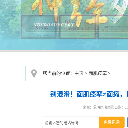
您当前的位置：
主页
>
面肌痉挛
>
别混淆！面肌痉挛≠面瘫，
来源：昆明康瑞医院 日期：2026-0
免费拨通