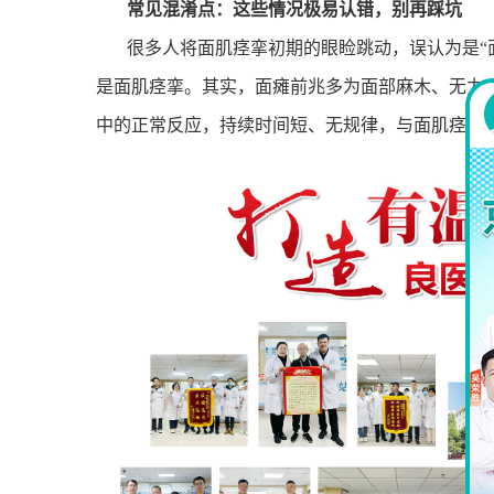
常见混淆点：这些情况极易认错，别再踩坑
很多人将面肌痉挛初期的眼睑跳动，误认为是
“
是面肌痉挛。其实，面瘫前兆多为面部麻木、无力
中的正常反应，持续时间短、无规律，与面肌痉挛