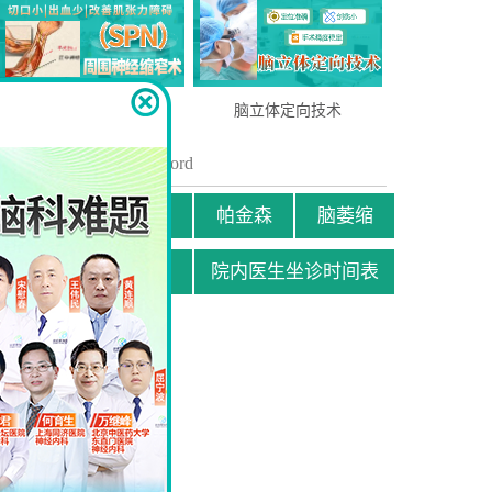
周围神经缩窄术(SPN)
脑立体定向技术
关键词
/ Key word
抑郁
截瘫
帕金森
脑萎缩
贫困患者援助申请
院内医生坐诊时间表