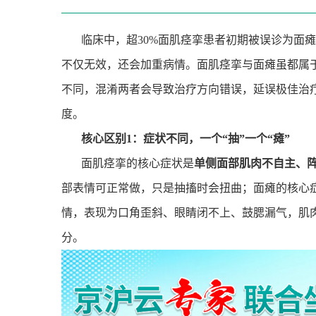
临床中，超
30%
面肌痉挛患者初期被误诊为面瘫
不仅无效，还会加重病情。面肌痉挛与面瘫虽都属
不同，混淆两者会导致治疗方向错误，延误极佳治
度。
核心区别
1
：症状不同，一个
“
抽
”
一个
“
瘫
”
面肌痉挛的核心症状是
单侧面部肌肉不自主、
部表情可正常做，只是抽搐时会扭曲；面瘫的核心
情，表现为口角歪斜、眼睛闭不上、鼓腮漏气，肌
分。