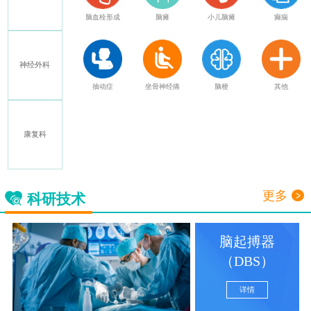
特发性震颤
脑血栓形成
脑瘫
小儿脑瘫
癫痫
神经外科
多发性硬化
抽动症
坐骨神经痛
脑梗
其他
康复科
三叉神经痛
更多
科研技术
脑起搏器
（DBS）
详情