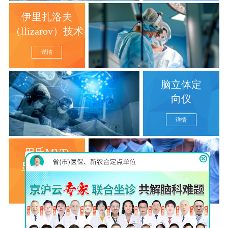
伊里扎洛夫
（llizarov）技术
详情
脑立体定
向仪
详情
巴氏MVD
显微分离术
详情
查看更多