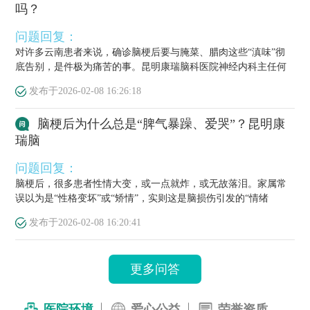
吗？
问题回复：
对许多云南患者来说，确诊脑梗后要与腌菜、腊肉这些“滇味”彻
底告别，是件极为痛苦的事。昆明康瑞脑科医院神经内科主任何
栋源医...
发布于
2026-02-08 16:26:18
脑梗后为什么总是“脾气暴躁、爱哭”？昆明康
瑞脑
问题回复：
脑梗后，很多患者性情大变，或一点就炸，或无故落泪。家属常
误以为是“性格变坏”或“矫情”，实则这是脑损伤引发的“情绪
梗”，...
发布于
2026-02-08 16:20:41
更多问答
医院环境
爱心公益
荣誉资质