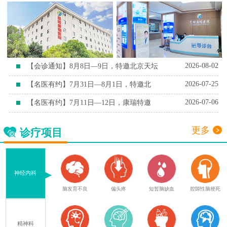
2026-08-02
【会诊通知】8月8日—9日，特邀北京天坛
2026-07-25
【名医有约】7月31日—8月1日，特邀北
2026-07-06
【名医有约】7月11日—12日，康瑞特邀
更多
诊疗项目
神经内科
症
脑外伤后遗症
脑发育不良
偏头疼
短暂脑缺血
腔隙性脑梗死
精神科