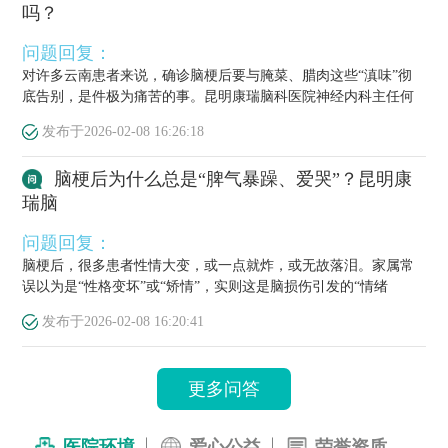
吗？
问题回复：
对许多云南患者来说，确诊脑梗后要与腌菜、腊肉这些“滇味”彻
底告别，是件极为痛苦的事。昆明康瑞脑科医院神经内科主任何
栋源医...
发布于
2026-02-08 16:26:18
脑梗后为什么总是“脾气暴躁、爱哭”？昆明康
瑞脑
问题回复：
脑梗后，很多患者性情大变，或一点就炸，或无故落泪。家属常
误以为是“性格变坏”或“矫情”，实则这是脑损伤引发的“情绪
梗”，...
发布于
2026-02-08 16:20:41
更多问答
医院环境
爱心公益
荣誉资质