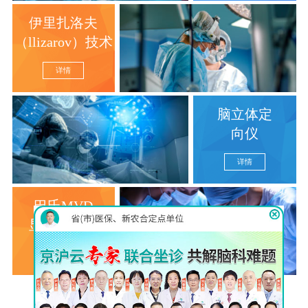
伊里扎洛夫
（llizarov）技术
详情
脑立体定
向仪
详情
巴氏MVD
显微分离术
详情
查看更多