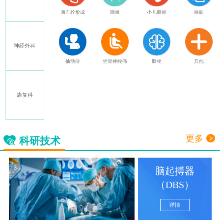
脑瘫
小儿脑瘫
癫痫
老年痴呆
共济失调
神经外科
坐骨神经痛
脑梗
其他
脊髓损伤
截瘫
康复科
中毒性脑病
神经损伤
更多
科研技术
脑起搏器
（DBS）
详情