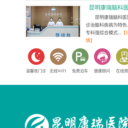
昆明康瑞脑科
昆明康瑞脑科医
诊治脑科疾病为特色
专科强综合模式...
【
情】
温馨夜门诊
无线WIFI
免费泊车
健康顾问
在线预