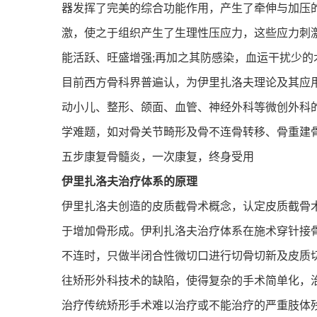
器发挥了完美的综合功能作用，产生了牵伸与加压
激，使之于组织产生了生理性压应力，这些应力刺
能活跃、旺盛增强
;
再加之其防感染，血运干扰少的
目前西方骨科界普遍认，为伊里扎洛夫理论及其应
动小儿、整形、颌面、血管、神经外科等微创外科
学难题，如对骨关节畸形及骨不连骨转移、骨重建
五步康复骨髓炎，一次康复，终身受用
伊里扎洛夫治疗体系的原理
伊里扎洛夫创造的皮质截骨术概念，认定皮质截骨
于增加骨形成。伊利扎洛夫治疗体系在施术穿针接
不连时，只做半闭合性微切口进行切骨切新及皮质
往矫形外科技术的缺陷，使得复杂的手术简单化，
治疗传统矫形手术难以治疗或不能治疗的严重肢体