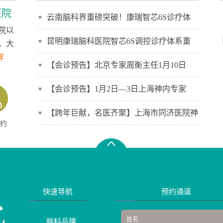
医院
云南脑科界重磅突破！康瑞智芯6S诊疗体
院以
昆明康瑞脑科医院智芯6S调控诊疗体系重
，大
详
【会诊预告】北京专家周衡主任1月10日
【会诊预告】1月2日—3日上海神内专家
【跨年巨献，名医齐聚】上海市同济医院神
约
快速导航
预约通道
脑科品牌