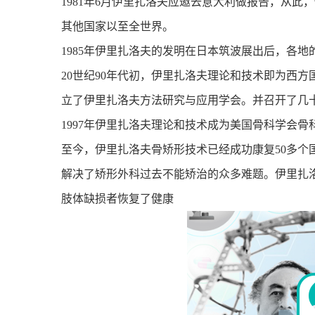
1981
年
6
月伊里扎洛夫应邀去意大利做报告，从此，
其他国家以至全世界。
1985
年伊里扎洛夫的发明在日本筑波展出后，各地
20
世纪
90
年代初，伊里扎洛夫理论和技术即为西方
立了伊里扎洛夫方法研究与应用学会。并召开了几
1997
年伊里扎洛夫理论和技术成为美国骨科学会骨
至今，伊里扎洛夫骨矫形技术已经成功康复
50
多个
解决了矫形外科过去不能矫治的众多难题。伊里扎
肢体缺损者恢复了健康