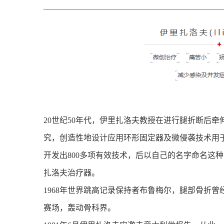
20
世纪
50
年代，伊里扎洛夫教授在进行腿折断后牵
究，创造性地设计应用环形固定器及微侵袭技术用
开发出
800
多项有效技术，后以自己的名字命名这种
扎洛夫治疗器。
1968
年世界跳高记录保持者布鲁梅尔，腿部骨折曾
赛场，轰动骨科界。