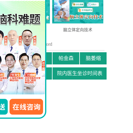
周围神经缩窄术(SPN)
脑立体定向技术
关键词
/ Key word
抑郁
截瘫
帕金森
脑萎缩
贫困患者援助申请
院内医生坐诊时间表