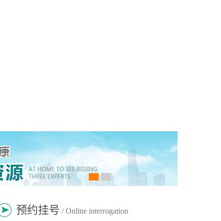
预约挂号
/ Online interrogation