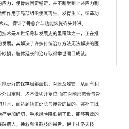
的应力，使骨端固定稳定，并不断受到上述应力刺
激都作用于局部组织使其再生、发育生长，塑造功
术式，保证了骨愈合与功能恢复齐头并进。
用技术是
20
世纪骨科发展史的里程碑之一，正在推
的发展。其解决了许多传统治疗方法无法解决的医
骨缺损，肢体延长的治疗取得举世瞩目成就。
术能更好的保存局部血供、骨膜及髓管，从而有利
骨外固定时，均不做切开复位
;
而在骨畸形愈合与骨
切开术，而达到矫正延长与接骨的目的。弥补了既
治疗更加确切，手术风险降低到了低，能够有效的
残缺病人，挽救频滥截肢的患者。伊里扎洛夫技