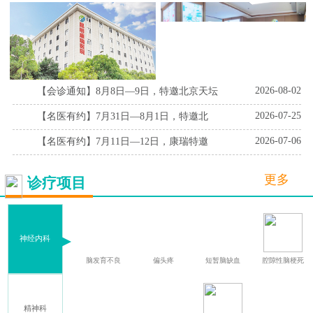
2026-08-02
【会诊通知】8月8日—9日，特邀北京天坛
2026-07-25
【名医有约】7月31日—8月1日，特邀北
2026-07-06
【名医有约】7月11日—12日，康瑞特邀
更多
诊疗项目
神经内科
症
脑外伤后遗症
脑发育不良
偏头疼
短暂脑缺血
腔隙性脑梗死
精神科