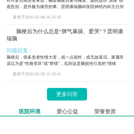
对许多云南患者来说，确诊脑梗后要与腌菜、腊肉这些“滇味”彻
底告别，是件极为痛苦的事。昆明康瑞脑科医院神经内科主任何
栋源医...
发布于
2026-02-08 16:26:18
脑梗后为什么总是“脾气暴躁、爱哭”？昆明康
瑞脑
问题回复：
脑梗后，很多患者性情大变，或一点就炸，或无故落泪。家属常
误以为是“性格变坏”或“矫情”，实则这是脑损伤引发的“情绪
梗”，...
发布于
2026-02-08 16:20:41
更多问答
医院环境
爱心公益
荣誉资质