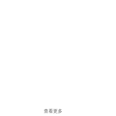
伊里扎洛夫
（llizarov）技术
详情
脑立体定
向仪
详情
巴氏MVD
显微分离术
详情
查看更多