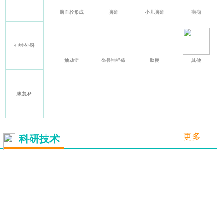
特发性震颤
脑血栓形成
脑瘫
小儿脑瘫
癫痫
神经外科
多发性硬化
抽动症
坐骨神经痛
脑梗
其他
康复科
三叉神经痛
更多
科研技术
脑起搏器
（DBS）
详情