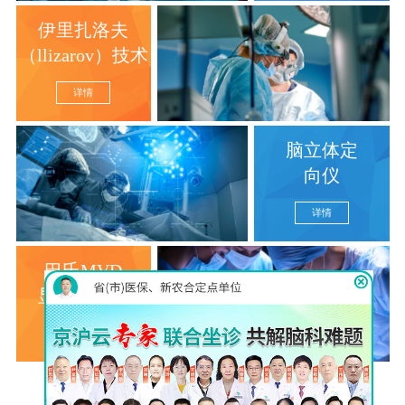
伊里扎洛夫
（llizarov）技术
详情
脑立体定
向仪
详情
巴氏MVD
显微分离术
详情
查看更多