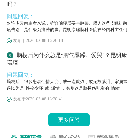
吗？
问题回复：
对许多云南患者来说，确诊脑梗后要与腌菜、腊肉这些“滇味”彻
底告别，是件极为痛苦的事。昆明康瑞脑科医院神经内科主任何
栋源医...
发布于
2026-02-08 16:26:18
脑梗后为什么总是“脾气暴躁、爱哭”？昆明康
瑞脑
问题回复：
脑梗后，很多患者性情大变，或一点就炸，或无故落泪。家属常
误以为是“性格变坏”或“矫情”，实则这是脑损伤引发的“情绪
梗”，...
发布于
2026-02-08 16:20:41
更多问答
医院环境
爱心公益
荣誉资质