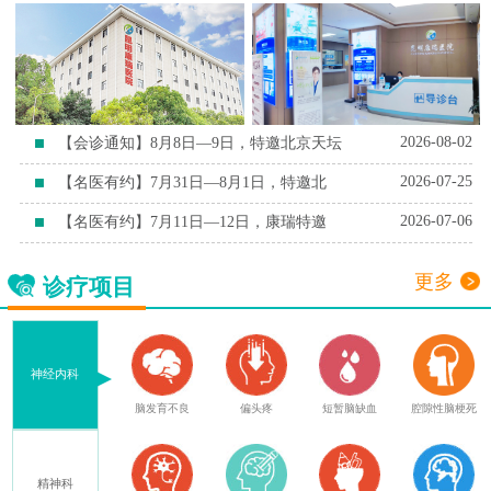
2026-08-02
【会诊通知】8月8日—9日，特邀北京天坛
2026-07-25
【名医有约】7月31日—8月1日，特邀北
2026-07-06
【名医有约】7月11日—12日，康瑞特邀
更多
诊疗项目
神经内科
症
脑外伤后遗症
脑发育不良
偏头疼
短暂脑缺血
腔隙性脑梗死
精神科