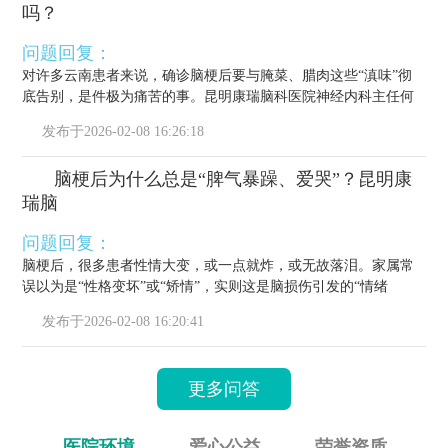
吗？
问题回复：
对许多云南患者来说，确诊脑梗后要与腌菜、腊肉这些“滇味”彻
底告别，是件极为痛苦的事。昆明康瑞脑科医院神经内科主任何
栋源医...
发布于
2026-02-08 16:26:18
脑梗后为什么总是“脾气暴躁、爱哭”？昆明康
瑞脑
问题回复：
脑梗后，很多患者性情大变，或一点就炸，或无故落泪。家属常
误以为是“性格变坏”或“矫情”，实则这是脑损伤引发的“情绪
梗”，...
发布于
2026-02-08 16:20:41
更多问答
医院环境
爱心公益
荣誉资质