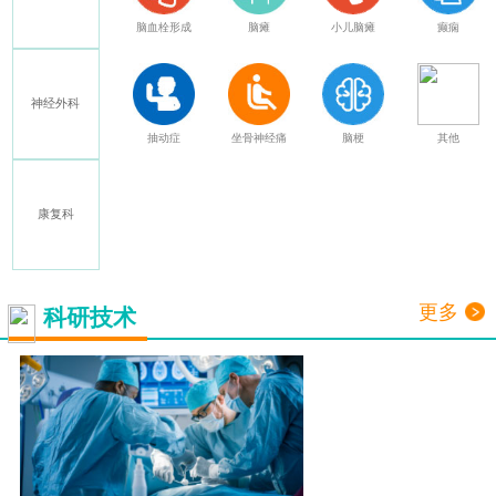
特发性震颤
脑血栓形成
脑瘫
小儿脑瘫
癫痫
神经外科
多发性硬化
抽动症
坐骨神经痛
脑梗
其他
康复科
三叉神经痛
更多
科研技术
脑起搏器
（DBS）
详情