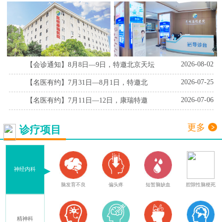
2026-08-02
【会诊通知】8月8日—9日，特邀北京天坛
2026-07-25
【名医有约】7月31日—8月1日，特邀北
2026-07-06
【名医有约】7月11日—12日，康瑞特邀
更多
诊疗项目
神经内科
症
脑外伤后遗症
脑发育不良
偏头疼
短暂脑缺血
腔隙性脑梗死
精神科