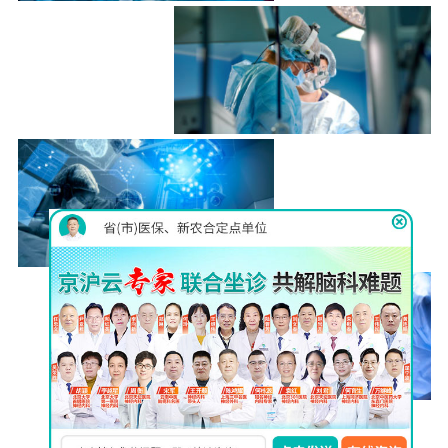
伊里扎洛夫
（llizarov）技术
详情
脑立体定
向仪
详情
巴氏MVD
显微分离术
详情
查看更多